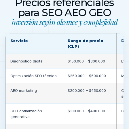
Precios referenciales
para SEO AEO GEO
inversión según alcance y complejidad
Servicio
Rango de precio
Det
(CLP)
Diagnóstico digital
$150.000 – $300.000
Eval
Optimización SEO técnico
$250.000 – $500.000
Mejo
AEO marketing
$200.000 – $450.000
Con
sem
GEO optimización
$180.000 – $400.000
Geo
generativa