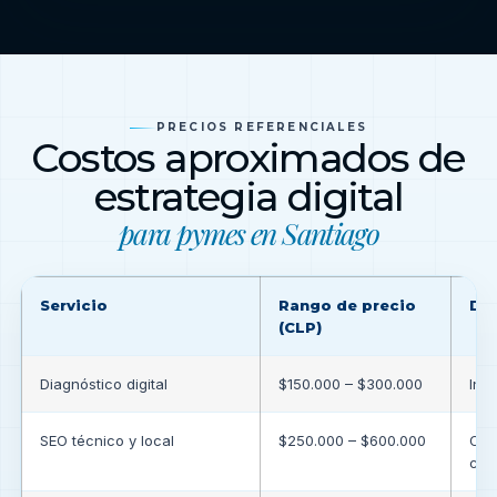
PRECIOS REFERENCIALES
Costos aproximados de
estrategia digital
para pymes en Santiago
Servicio
Rango de precio
Det
(CLP)
Diagnóstico digital
$150.000 – $300.000
Incl
SEO técnico y local
$250.000 – $600.000
Opt
com