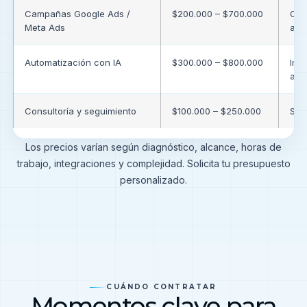
Campañas Google Ads /
$200.000 – $700.000
Con
Meta Ads
alc
Automatización con IA
$300.000 – $800.000
Imp
aut
Consultoría y seguimiento
$100.000 – $250.000
Ses
Los precios varían según diagnóstico, alcance, horas de
trabajo, integraciones y complejidad. Solicita tu presupuesto
personalizado.
CUÁNDO CONTRATAR
Momentos clave para