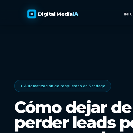
Digital Media
IA
INIC
✦ Automatización de respuestas en Santiago
Cómo dejar de
perder leads p