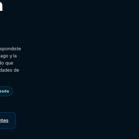
a
espondiste
ago y la
do que
idades de
isada
ntes