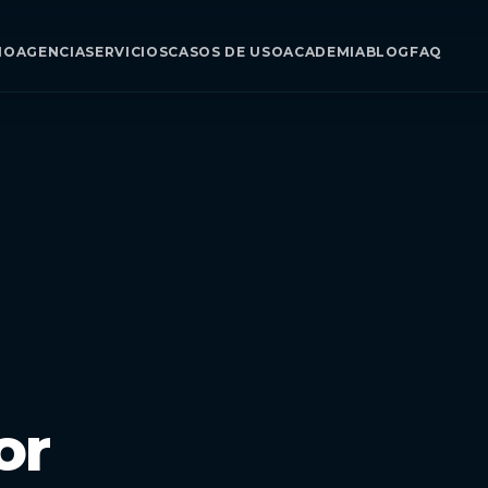
IO
AGENCIA
SERVICIOS
CASOS DE USO
ACADEMIA
BLOG
FAQ
or