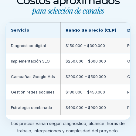
Costos aproximados
para selección de canales
Servicio
Rango de precio (CLP)
Det
Diagnóstico digital
$150.000 – $300.000
Eval
Implementación SEO
$250.000 – $600.000
Opti
Campañas Google Ads
$200.000 – $500.000
Conf
Gestión redes sociales
$180.000 – $450.000
Plan
Estrategia combinada
$400.000 – $900.000
Plan
Los precios varían según diagnóstico, alcance, horas de
trabajo, integraciones y complejidad del proyecto.